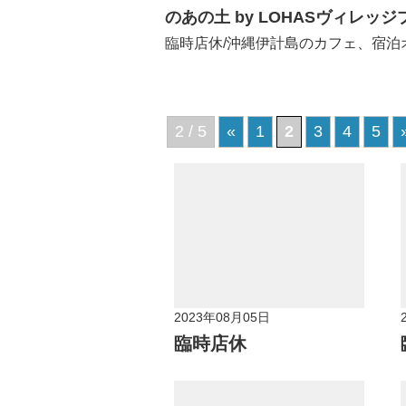
のあの土 by LOHASヴィレッ
臨時店休/沖縄伊計島のカフェ、宿
2 / 5
«
1
2
3
4
5
2023年08月05日
臨時店休