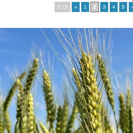
2 / 5
«
1
2
3
4
5