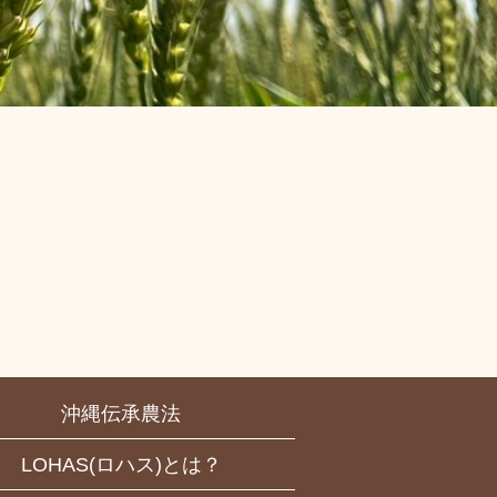
ト
沖縄伝承農法
LOHAS(ロハス)とは？